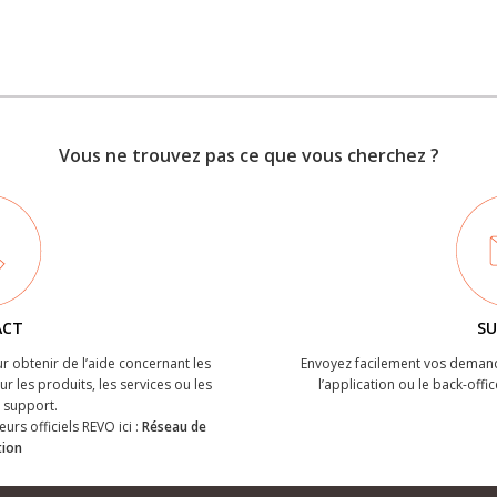
Vous ne trouvez pas ce que vous cherchez ?
ACT
SU
r obtenir de l’aide concernant les
Envoyez facilement vos demand
r les produits, les services ou les
l’application ou le back-offic
support.
eurs officiels REVO ici :
Réseau de
tion