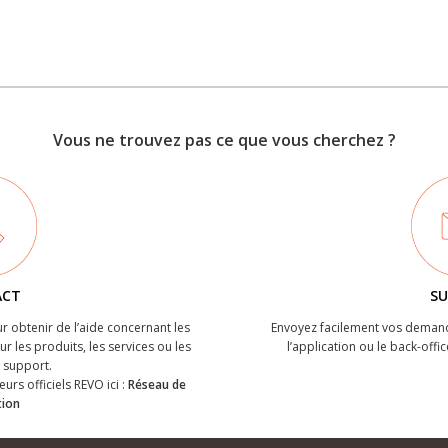
Vous ne trouvez pas ce que vous cherchez ?
ACT
SU
r obtenir de l’aide concernant les
Envoyez facilement vos demand
r les produits, les services ou les
l’application ou le back-offic
support.
eurs officiels REVO ici :
Réseau de
tion