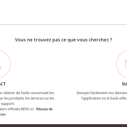
Vous ne trouvez pas ce que vous cherchez ?
ACT
SU
r obtenir de l’aide concernant les
Envoyez facilement vos demand
r les produits, les services ou les
l’application ou le back-offic
support.
eurs officiels REVO ici :
Réseau de
tion