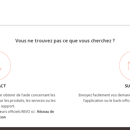
Vous ne trouvez pas ce que vous cherchez ?
ACT
SU
r obtenir de l’aide concernant les
Envoyez facilement vos demand
r les produits, les services ou les
l’application ou le back-offic
support.
eurs officiels REVO ici :
Réseau de
tion