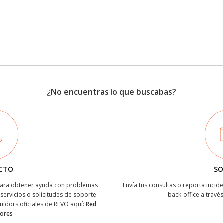
¿No encuentras lo que buscabas?
CTO
SO
 para obtener ayuda con problemas
Envía tus consultas o reporta incide
servicios o solicitudes de soporte.
back-office a través
buidors oficiales de REVO aquí:
Red
dores