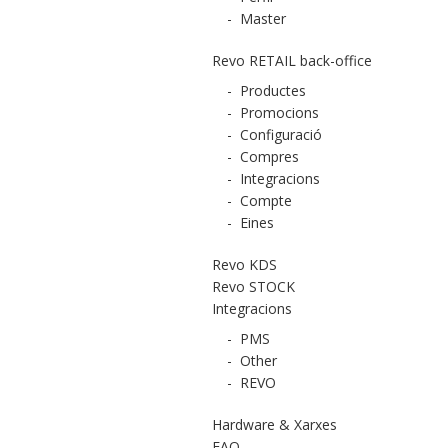
-
Master
Revo RETAIL back-office
-
Productes
-
Promocions
-
Configuració
-
Compres
-
Integracions
-
Compte
-
Eines
Revo KDS
Revo STOCK
Integracions
-
PMS
-
Other
-
REVO
Hardware & Xarxes
FAQ