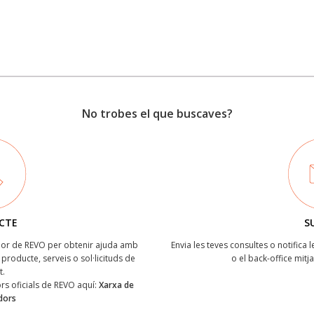
No trobes el que buscaves?
CTE
S
ïdor de REVO per obtenir ajuda amb
Envia les teves consultes o notifica 
producte, serveis o sol·licituds de
o el back-office mitj
t.
dors oficials de REVO aquí:
Xarxa de
idors