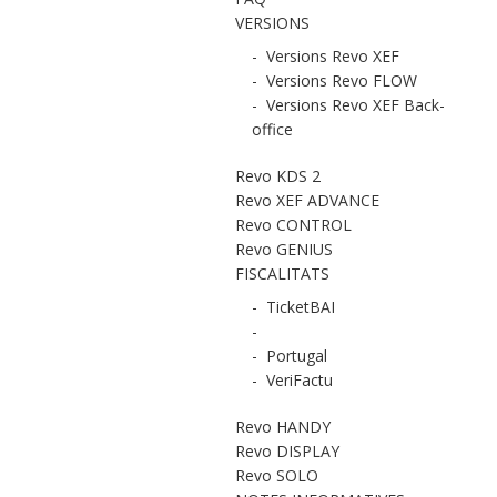
VERSIONS
-
Versions Revo XEF
-
Versions Revo FLOW
-
Versions Revo XEF Back-
office
Revo KDS 2
Revo XEF ADVANCE
Revo CONTROL
Revo GENIUS
FISCALITATS
-
TicketBAI
-
-
Portugal
-
VeriFactu
Revo HANDY
Revo DISPLAY
Revo SOLO