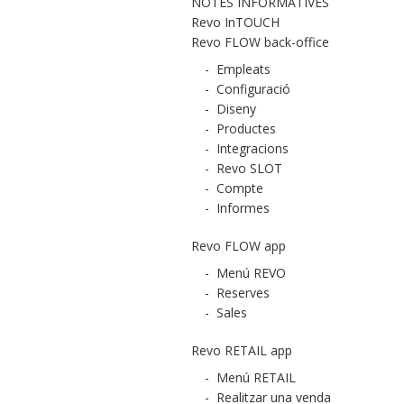
NOTES INFORMATIVES
Revo InTOUCH
Revo FLOW back-office
-
Empleats
-
Configuració
-
Diseny
-
Productes
-
Integracions
-
Revo SLOT
-
Compte
-
Informes
Revo FLOW app
-
Menú REVO
-
Reserves
-
Sales
Revo RETAIL app
-
Menú RETAIL
-
Realitzar una venda