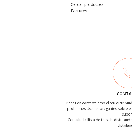
-
Cercar productes
-
Factures
CONTA
Posa’t en contacte amb el teu distribu
problemes tècnics, preguntes sobre el 
supor
Consulta la llista de tots els distribuï
distribu