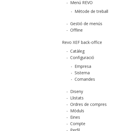
-
Menú REVO
-
Mètode de treball
-
Gestió de menús
-
Offline
Revo XEF back-office
-
Catàleg
-
Configuració
-
Empresa
-
Sistema
-
Comandes
-
Diseny
-
Llistats
-
Ordres de compres
-
Mòduls
-
Eines
-
Compte
-
Perfil