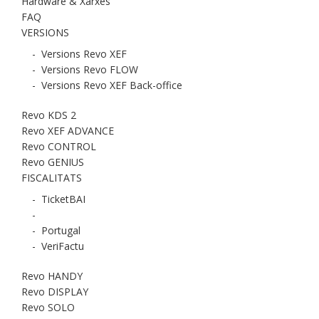
Hardware & Xarxes
FAQ
VERSIONS
-
Versions Revo XEF
-
Versions Revo FLOW
-
Versions Revo XEF Back-office
Revo KDS 2
Revo XEF ADVANCE
Revo CONTROL
Revo GENIUS
FISCALITATS
-
TicketBAI
-
-
Portugal
-
VeriFactu
Revo HANDY
Revo DISPLAY
Revo SOLO