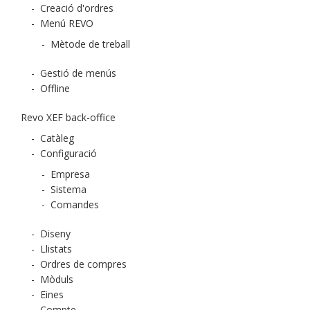
-
Creació d'ordres
-
Menú REVO
-
Mètode de treball
-
Gestió de menús
-
Offline
Revo XEF back-office
-
Catàleg
-
Configuració
-
Empresa
-
Sistema
-
Comandes
-
Diseny
-
Llistats
-
Ordres de compres
-
Mòduls
-
Eines
-
Compte