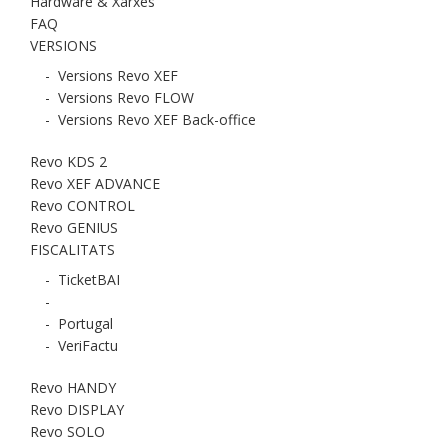
Hardware & Xarxes
FAQ
VERSIONS
-
Versions Revo XEF
-
Versions Revo FLOW
-
Versions Revo XEF Back-office
Revo KDS 2
Revo XEF ADVANCE
Revo CONTROL
Revo GENIUS
FISCALITATS
-
TicketBAI
-
-
Portugal
-
VeriFactu
Revo HANDY
Revo DISPLAY
Revo SOLO