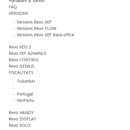
Hardware & Xarxes
FAQ
VERSIONS
-
Versions Revo XEF
-
Versions Revo FLOW
-
Versions Revo XEF Back-office
Revo KDS 2
Revo XEF ADVANCE
Revo CONTROL
Revo GENIUS
FISCALITATS
-
TicketBAI
-
-
Portugal
-
VeriFactu
Revo HANDY
Revo DISPLAY
Revo SOLO