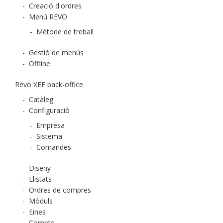
-
Creació d'ordres
-
Menú REVO
-
Mètode de treball
-
Gestió de menús
-
Offline
Revo XEF back-office
-
Catàleg
-
Configuració
-
Empresa
-
Sistema
-
Comandes
-
Diseny
-
Llistats
-
Ordres de compres
-
Mòduls
-
Eines
-
Compte