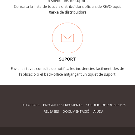
o sol·licituds de suport.
Consulta la llista de tots els distribuïdors oficials de REVO aquí:
Xarxa de distribuidors
SUPORT
Envia les teves consultes o notifica les incidències fàcilment des de
l’aplicació o el back-office mitjançant un tiquet de suport.
TUTORIALS
PREGUNTES FREQÜENTS
SOLUCIÓ DE PROBLEMES
RELEASES
DOCUMENTACIÓ
AJUDA