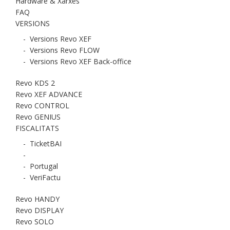
Hardware & Xarxes
FAQ
VERSIONS
-
Versions Revo XEF
-
Versions Revo FLOW
-
Versions Revo XEF Back-office
Revo KDS 2
Revo XEF ADVANCE
Revo CONTROL
Revo GENIUS
FISCALITATS
-
TicketBAI
-
-
Portugal
-
VeriFactu
Revo HANDY
Revo DISPLAY
Revo SOLO