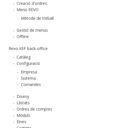
-
Creació d'ordres
-
Menú REVO
-
Mètode de treball
-
Gestió de menús
-
Offline
Revo XEF back-office
-
Catàleg
-
Configuració
-
Empresa
-
Sistema
-
Comandes
-
Diseny
-
Llistats
-
Ordres de compres
-
Mòduls
-
Eines
-
Compte