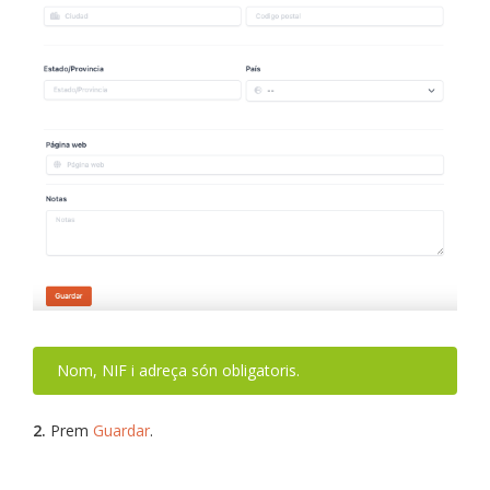
Nom, NIF i adreça són obligatoris.
2.
Prem
Guardar
.