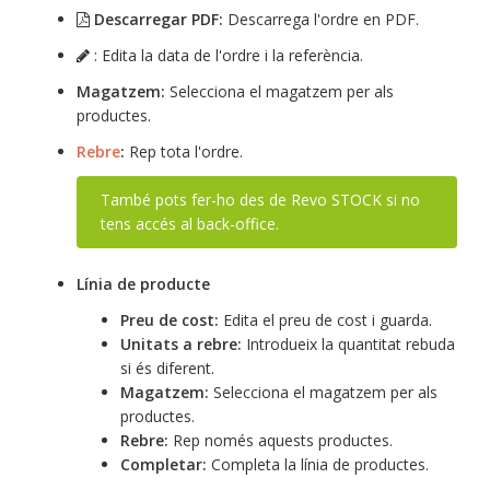
Descarregar PDF:
Descarrega l'ordre en PDF.
: Edita la data de l'ordre i la referència.
Magatzem:
Selecciona el magatzem per als
productes.
Rebre
:
Rep tota l'ordre.
També pots fer-ho des de Revo STOCK si no
tens accés al back-office.
Línia de producte
Preu de cost:
Edita el preu de cost i guarda.
Unitats a rebre:
Introdueix la quantitat rebuda
si és diferent.
Magatzem:
Selecciona el magatzem per als
productes.
Rebre:
Rep només aquests productes.
Completar:
Completa la línia de productes.