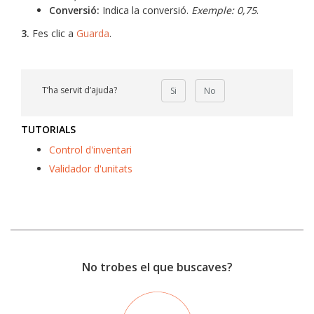
Conversió:
Indica la conversió.
Exemple: 0,75
.
3.
Fes clic a
Guarda
.
T’ha servit d’ajuda?
Si
No
TUTORIALS
Control d'inventari
Validador d'unitats
No trobes el que buscaves?