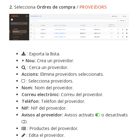
2.
Selecciona
Ordres de compra
/
PROVEÏDORS
: Exporta la llista.
+ Nou:
Crea un proveïdor.
: Cerca un proveïdor.
Accions:
Elimina proveïdors seleccionats.
: Selecciona proveïdors.
Nom:
Nom del proveïdor.
Correu electrònic:
Correu del proveïdor.
Telèfon:
Telèfon del proveïdor.
NIF:
NIF del proveïdor.
Avisos al proveïdor:
Avisos activats
o desactivats
.
: Productes del proveïdor.
: Edita el proveïdor.