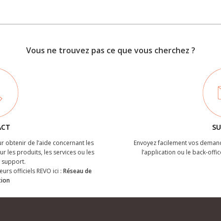
Vous ne trouvez pas ce que vous cherchez ?
ACT
SU
r obtenir de l’aide concernant les
Envoyez facilement vos demand
r les produits, les services ou les
l’application ou le back-offic
support.
eurs officiels REVO ici :
Réseau de
tion