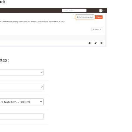
ock
.
tes :