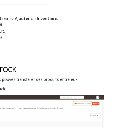
ctionnez
Ajouter
ou
Inventaire
.
t.
it.
é.
STOCK
s pouvez transférer des produits entre eux.
ock
.