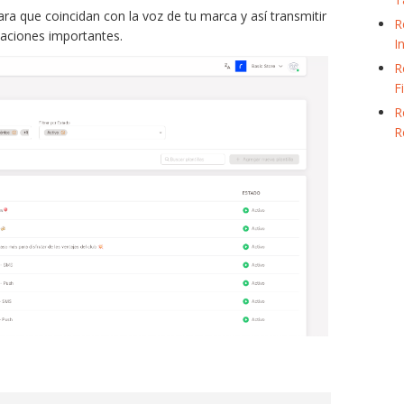
ra que coincidan con la voz de tu marca y así transmitir
R
aciones importantes.
I
R
F
R
R