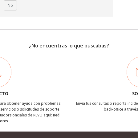
No
¿No encuentras lo que buscabas?
CTO
SO
 para obtener ayuda con problemas
Envía tus consultas o reporta incide
servicios o solicitudes de soporte.
back-office a través
buidors oficiales de REVO aquí:
Red
dores