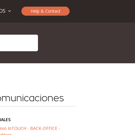
TOS
Help & Contact
comunicaciones
IALES
evo InTOUCH - BACK-OFFICE -
ablero