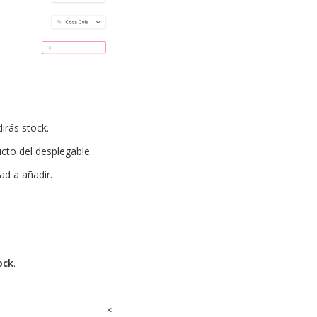
irás stock.
cto del desplegable.
ad a añadir.
ock
.