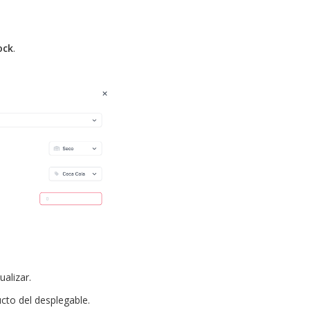
ock
.
alizar.
cto del desplegable.