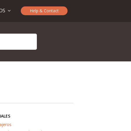
TOS
Help & Contact
IALES
ajeros