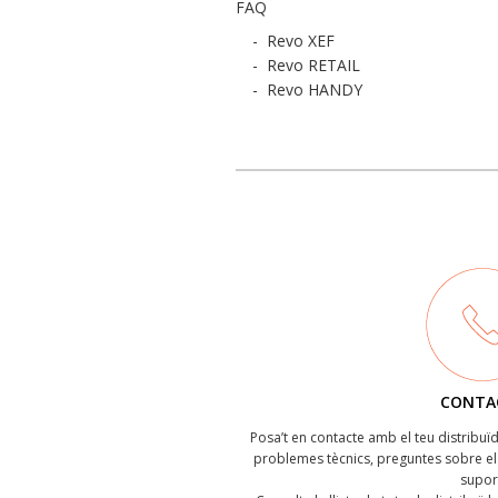
FAQ
-
Revo XEF
-
Revo RETAIL
-
Revo HANDY
CONTA
Posa’t en contacte amb el teu distribu
problemes tècnics, preguntes sobre el 
supor