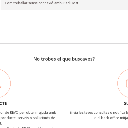
Com treballar sense connexió amb iPad Host
No trobes el que buscaves?
CTE
S
ïdor de REVO per obtenir ajuda amb
Envia les teves consultes o notifica 
producte, serveis o sol·licituds de
o el back-office mitj
t.