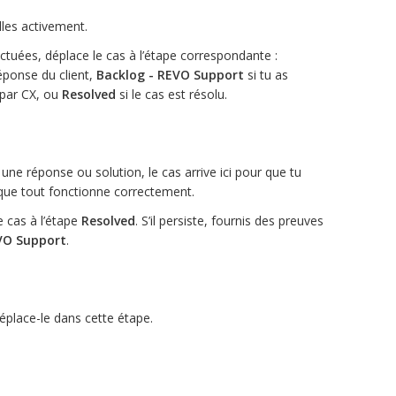
lles activement.
ectuées, déplace le cas à l’étape correspondante :
éponse du client,
Backlog - REVO Support
si tu as
 par CX, ou
Resolved
si le cas est résolu.
une réponse ou solution, le cas arrive ici pour que tu
 que tout fonctionne correctement.
e cas à l’étape
Resolved
. S’il persiste, fournis des preuves
VO Support
.
éplace-le dans cette étape.