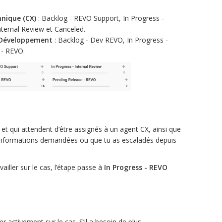
nique (CX)
: Backlog - REVO Support, In Progress -
nternal Review et Canceled.
Développement
: Backlog - Dev REVO, In Progress -
 - REVO.
 et qui attendent d’être assignés à un agent CX, ainsi que
 informations demandées ou que tu as escaladés depuis
ller sur le cas, l’étape passe à
In Progress - REVO
 activement sur le cas. S’il a besoin de plus