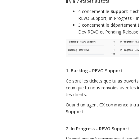
Il y a 7 étapes au total :
4 concernent le
Support Tech
REVO Support, In Progress - I
3 concernent le département
Dev REVO et Pending Release
1. Backlog - REVO Support
Ce sont les tickets que tu as ouverts
ceux que tu nous renvoies avec les
tes clients.
Quand un agent CX commence à travai
Support
.
2. In Progress - REVO Support
L’agent assigné commence à travailler