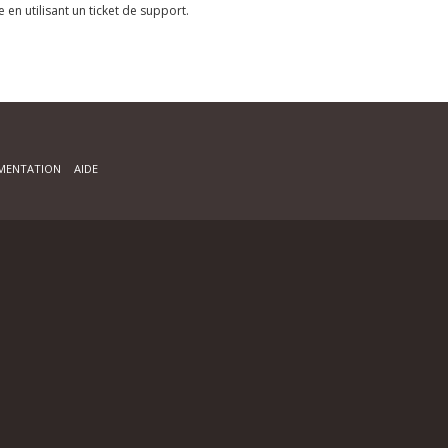
e en utilisant un ticket de support.
MENTATION
AIDE