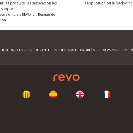
r les produits, les services ou les
l’application ou le back-offic
support.
eurs officiels REVO ici :
Réseau de
tion
UESTIONS LES PLUS COURANTE
RÉSOLUTION DE PROBLÈMES
VERSIONS
DOCU