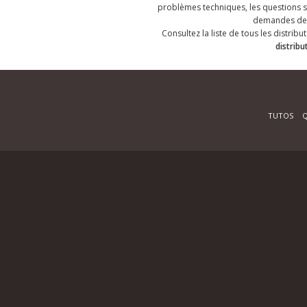
problèmes techniques, les questions su
demandes de 
Consultez la liste de tous les distribut
distribu
TUTOS
Q