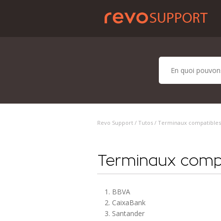
Revo Support /
Tutos
/ Terminaux compatibles
Terminaux comp
1. BBVA
2. CaixaBank
3. Santander