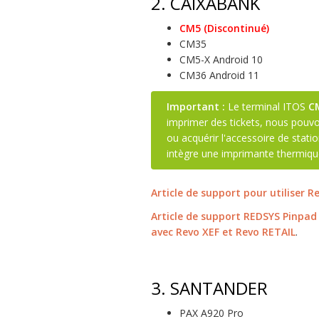
2.
CAIXABANK
CM5 (Discontinué)
CM35
CM5-X Android 10
CM36 Android 11
Important :
Le terminal ITOS
C
imprimer des tickets, nous pouv
ou acquérir l'accessoire de stat
intègre une imprimante thermiqu
Article de support pour utiliser 
Article de support REDSYS Pinpad
avec Revo XEF et Revo RETAIL
.
3.
SANTANDER
PAX A920 Pro