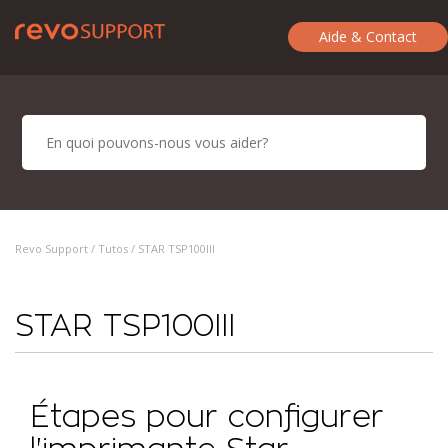
Aide & Contact
Revo Support /
Tutos
/ STAR TSP100III
STAR TSP100III
Étapes pour configurer