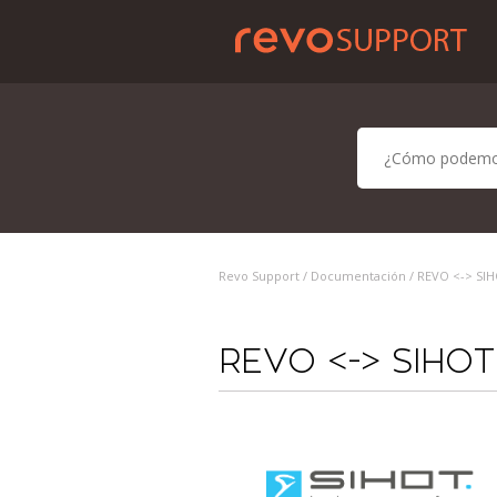
Revo Support /
Documentación
/ REVO <-> SI
REVO <-> SIHOT