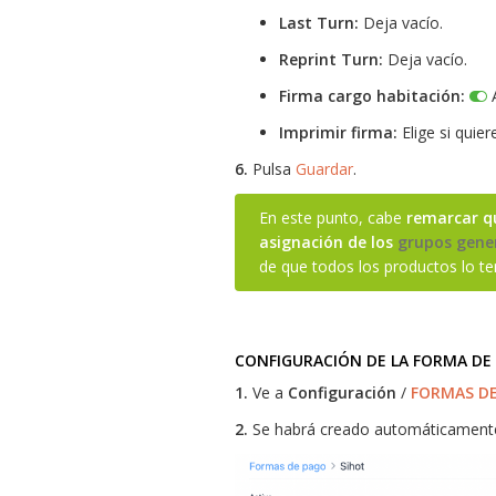
Last Turn:
Deja vacío.
Reprint Turn:
Deja vacío.
Firma cargo habitación:
A
Imprimir firma:
Elige si quier
6.
Pulsa
Guardar
.
En este punto, cabe
remarcar q
asignación de los
grupos gene
de que todos los productos lo te
CONFIGURACIÓN DE LA FORMA DE
1.
Ve a
Configuración
/
FORMAS D
2.
Se habrá creado automáticamente