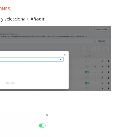
ONES
.
y selecciona
+ Añadir
.