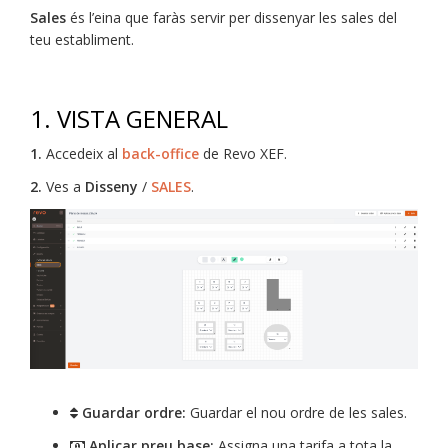
Sales
és l’eina que faràs servir per dissenyar les sales del
teu establiment.
1. VISTA GENERAL
1.
Accedeix al
back-office
de Revo XEF.
2.
Ves a
Disseny
/
SALES
.
Guardar ordre:
Guardar el nou ordre de les sales.
Aplicar preu base:
Assigna una tarifa a tota la