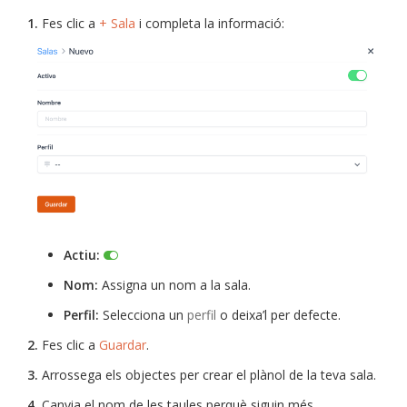
1.
Fes clic a
+ Sala
i completa la informació:
Actiu:
Nom:
Assigna un nom a la sala.
Perfil:
Selecciona un
perfil
o deixa’l per defecte.
2.
Fes clic a
Guardar
.
3.
Arrossega els objectes per crear el plànol de la teva sala.
4.
Canvia el nom de les taules perquè siguin més