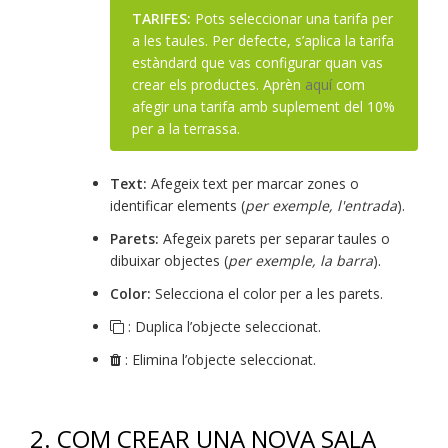
TARIFES:
Pots seleccionar una tarifa per
a les taules. Per defecte, s’aplica la tarifa
estàndard que vas configurar quan vas
crear els productes. Aprèn
aquí
com
afegir una tarifa amb suplement del 10%
per a la terrassa.
Text:
Afegeix text per marcar zones o
identificar elements (
per exemple, l'entrada
).
Parets:
Afegeix parets per separar taules o
dibuixar objectes (
per exemple, la barra
).
Color:
Selecciona el color per a les parets.
: Duplica l’objecte seleccionat.
: Elimina l’objecte seleccionat.
2. COM CREAR UNA NOVA SALA