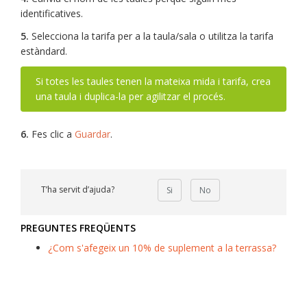
identificatives.
5.
Selecciona la tarifa per a la taula/sala o utilitza la tarifa
estàndard.
Si totes les taules tenen la mateixa mida i tarifa, crea
una taula i duplica-la per agilitzar el procés.
6.
Fes clic a
Guardar
.
T’ha servit d’ajuda?
Si
No
PREGUNTES FREQÜENTS
¿Com s'afegeix un 10% de suplement a la terrassa?