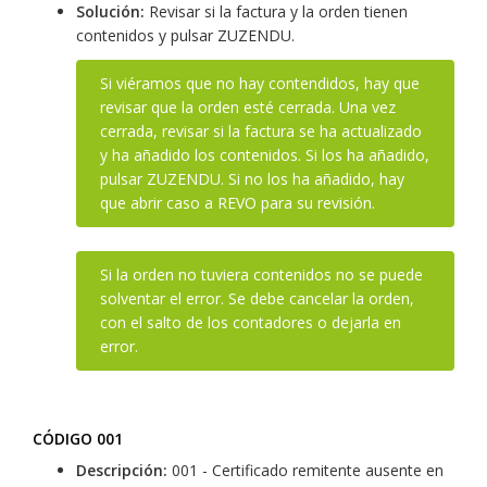
Solución:
Revisar si la factura y la orden tienen
contenidos y pulsar ZUZENDU.
Si viéramos que no hay contendidos, hay que
revisar que la orden esté cerrada. Una vez
cerrada, revisar si la factura se ha actualizado
y ha añadido los contenidos. Si los ha añadido,
pulsar ZUZENDU. Si no los ha añadido, hay
que abrir caso a REVO para su revisión.
Si la orden no tuviera contenidos no se puede
solventar el error. Se debe cancelar la orden,
con el salto de los contadores o dejarla en
error.
CÓDIGO 001
Descripción:
001 - Certificado remitente ausente en