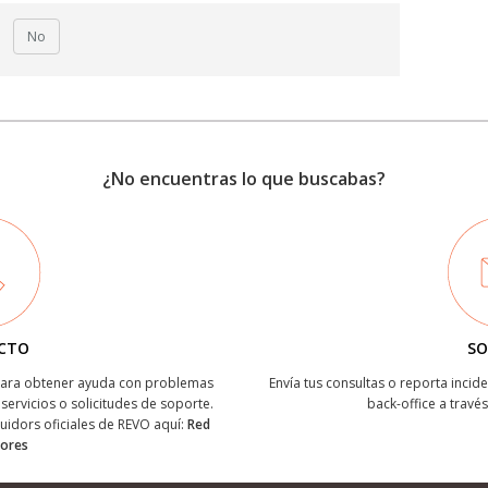
No
¿No encuentras lo que buscabas?
CTO
SO
 para obtener ayuda con problemas
Envía tus consultas o reporta incide
servicios o solicitudes de soporte.
back-office a través
buidors oficiales de REVO aquí:
Red
dores