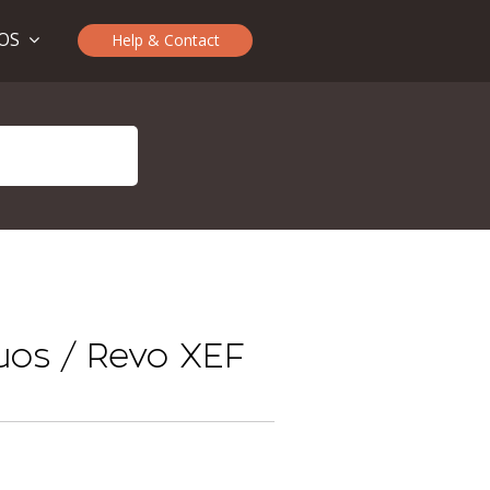
TOS
Help & Contact
guos / Revo XEF