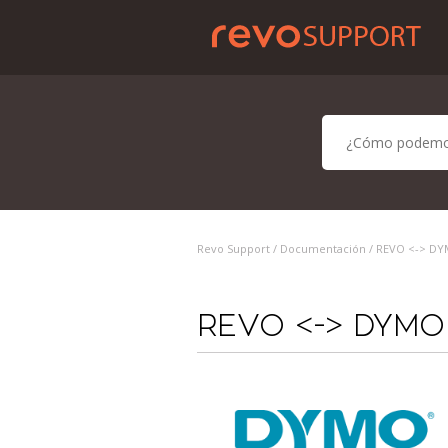
Revo Support /
Documentación
/ REVO <-> D
REVO <-> DYMO