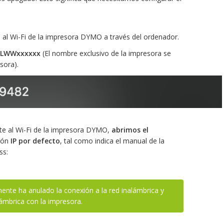
l Wi-Fi de la impresora DYMO a través del ordenador.
LWWxxxxxx
(El nombre exclusivo de la impresora se
esora).
e al Wi-Fi de la impresora DYMO,
abrimos el
ción
IP por defecto
, tal como indica el manual de la
ss:
nte ha anulado la conexión a la red inalámbrica y
ámbrica con la impresora.