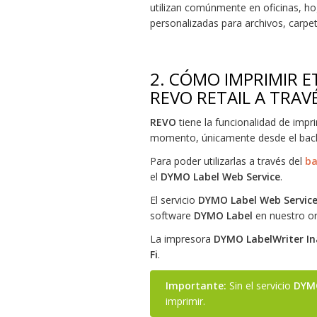
utilizan comúnmente en oficinas, ho
personalizadas para archivos, carpet
2.
CÓMO IMPRIMIR ET
REVO RETAIL A TRA
REVO
tiene la funcionalidad de impr
momento, únicamente desde el back
Para poder utilizarlas a través del
ba
el
DYMO Label Web Service
.
El servicio
DYMO Label Web Servic
software
DYMO Label
en nuestro o
La impresora
DYMO LabelWriter In
Fi
.
Importante:
Sin el servicio
DYMO
imprimir.