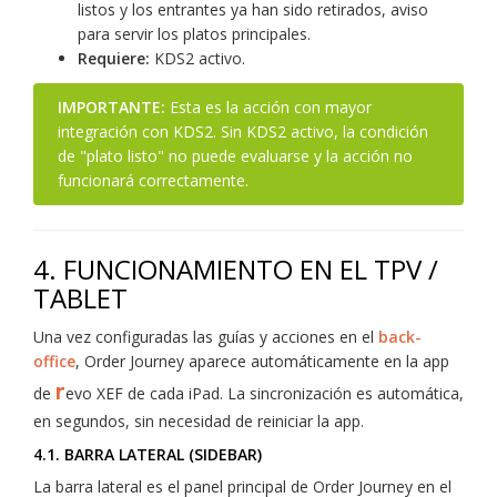
listos y los entrantes ya han sido retirados, aviso
para servir los platos principales.
Requiere:
KDS2 activo.
IMPORTANTE:
Esta es la acción con mayor
integración con KDS2. Sin KDS2 activo, la condición
de "plato listo" no puede evaluarse y la acción no
funcionará correctamente.
4. FUNCIONAMIENTO EN EL TPV /
TABLET
Una vez configuradas las guías y acciones en el
back-
office
, Order Journey aparece automáticamente en la app
r
de
evo XEF de cada iPad. La sincronización es automática,
en segundos, sin necesidad de reiniciar la app.
4.1. BARRA LATERAL (SIDEBAR)
La barra lateral es el panel principal de Order Journey en el