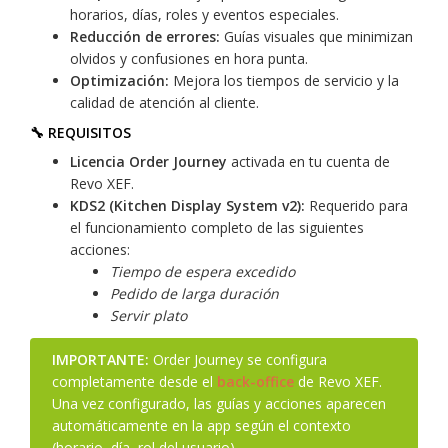
horarios, días, roles y eventos especiales.
Reducción de errores:
Guías visuales que minimizan
olvidos y confusiones en hora punta.
Optimización:
Mejora los tiempos de servicio y la
calidad de atención al cliente.
🔧 REQUISITOS
Licencia Order Journey
activada en tu cuenta de
Revo XEF.
KDS2 (Kitchen Display System v2):
Requerido para
el funcionamiento completo de las siguientes
acciones:
Tiempo de espera excedido
Pedido de larga duración
Servir plato
IMPORTANTE:
Order Journey se configura
completamente desde el
back-office
de Revo XEF.
Una vez configurado, las guías y acciones aparecen
automáticamente en la app según el contexto
(horario, día, rol del usuario).