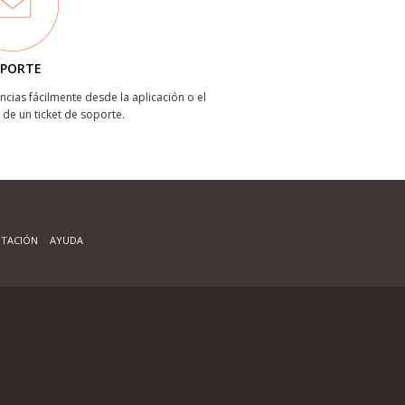
PORTE
ncias fácilmente desde la aplicación o el
 de un ticket de soporte.
TACIÓN
AYUDA