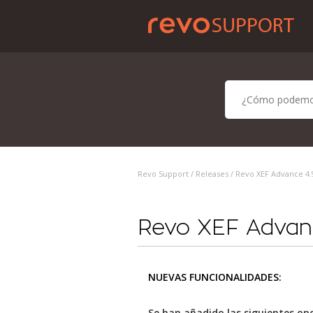
Revo Support /
Releases
/ Revo XEF Advance 4.9
Revo XEF Advanc
NUEVAS FUNCIONALIDADES:
Se han añadido las siguientes op