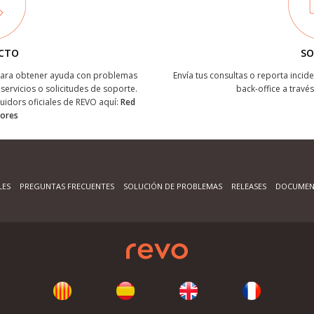
CTO
SO
 para obtener ayuda con problemas
Envía tus consultas o reporta incide
servicios o solicitudes de soporte.
back-office a través
buidors oficiales de REVO aquí:
Red
dores
LES
PREGUNTAS FRECUENTES
SOLUCIÓN DE PROBLEMAS
RELEASES
DOCUMEN