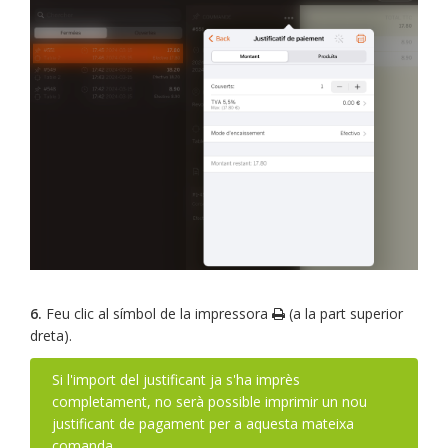
6.
Feu clic al símbol de la impressora
(a la part superior
dreta).
Si l'import del justificant ja s'ha imprès
completament, no serà possible imprimir un nou
justificant de pagament per a aquesta mateixa
comanda.