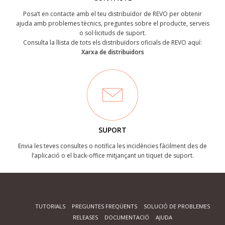
Posa’t en contacte amb el teu distribuïdor de REVO per obtenir
ajuda amb problemes tècnics, preguntes sobre el producte, serveis
o sol·licituds de suport.
Consulta la llista de tots els distribuïdors oficials de REVO aquí:
Xarxa de distribuidors
SUPORT
Envia les teves consultes o notifica les incidències fàcilment des de
l’aplicació o el back-office mitjançant un tiquet de suport.
TUTORIALS
PREGUNTES FREQÜENTS
SOLUCIÓ DE PROBLEMES
RELEASES
DOCUMENTACIÓ
AJUDA