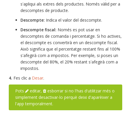
s'apliqui als extres dels productes. Només vàlid per a
descomptes de producte.
Descompte:
Indica el valor del descompte.
Descompte fiscal:
Només es pot usar en
descomptes de comanda i percentatge. Si ho actives,
el descompte es convertirà en un descompte fiscal.
Això significa que el percentatge restant fins al 100%
s'afegirà com a impostos. Per exemple, si poses un
descompte del 80%, el 20% restant s'afegirà com a
impostos.
4.
Fes clic a
Desar
.
Pots
editar,
esborrar si no l'has d'utilitzar més o
simplement desactivar-lo perquè deixi d'aparèixer a
l'app temporalment.