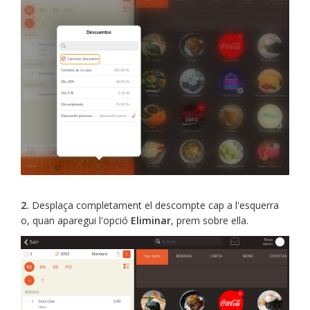
2.
Desplaça completament el descompte cap a l'esquerra
o, quan aparegui l'opció
Eliminar
, prem sobre ella.