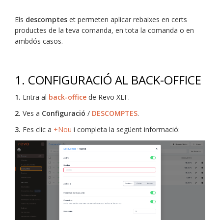
Els
descomptes
et permeten aplicar rebaixes en certs
productes de la teva comanda, en tota la comanda o en
ambdós casos.
1. CONFIGURACIÓ AL BACK-OFFICE
1.
Entra al
back-office
de Revo XEF.
2.
Ves a
Configuració
/
DESCOMPTES
.
3.
Fes clic a
+Nou
i completa la següent informació: