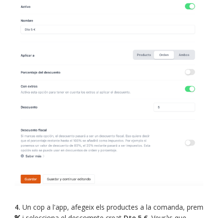
4.
Un cop a l'app, afegeix els productes a la comanda, prem
i selecciona el descompte creat
Dte 5 €
. Veuràs que