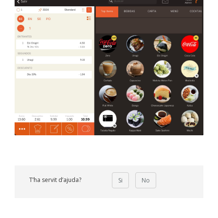
T’ha servit d’ajuda?
Si
No