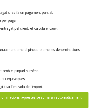
agat si es fa un pagament parcial.
 per pagar.
entregat pel client, et calcula el canvi.
 manualment amb el pinpad o amb les denominacions.
t amb el pinpad numèric.
rt si t'equivoques.
litzar l'entrada de l'import.
enominacions; aquestes se sumaran automàticament.