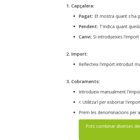
1. Capçalera:
Pagat:
Et mostra quant s'ha p
Pendent:
T'indica quant queda
Canvi:
Si introdueixes l'import 
2. Import:
Reflecteix l'import introduït
3. Cobraments:
Introdueix manualment l'impor
: Utilitza'l per esborrar l'impo
Prem les denominacions per agi
Pots combinar diverses d