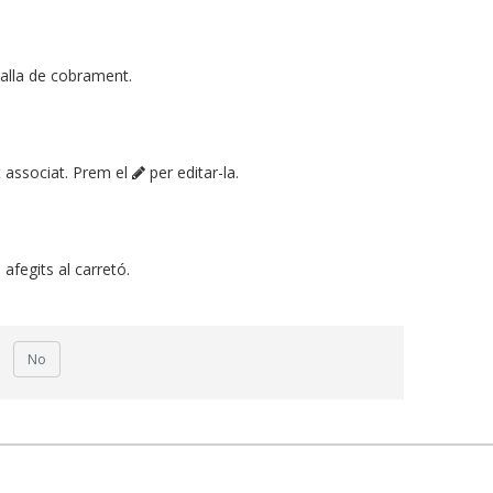
talla de cobrament.
t associat. Prem el
per editar-la.
afegits al carretó.
No