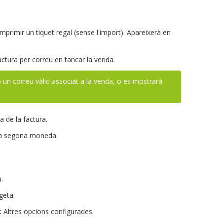
mprimir un tiquet regal (sense l'import). Apareixerà en
ctura per correu en tancar la venda.
b un correu vàlid associat a la venda, o es mostrarà
 de la factura.
na segona moneda.
.
geta.
:
Altres opcions configurades.