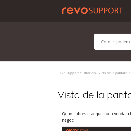
Revo Support /
Tutorials
/ Vista de la pantalla
Vista de la pan
Quan cobres i tanques una venda a
negoci.