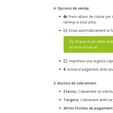
4. Opcions de venda:
: Prem abans de cobrar per i
taronja si està actiu.
: Envia automàticament la fa
Ha d'haver-hi un client am
un error al tancar.
: Imprimeix una segona còpia
: Activa el pagament amb u
5. Botons de cobrament:
Efectiu:
Cobrament en efectiu
Targeta:
Cobrament amb tar
Altres formes de pagament