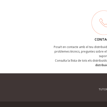
CONTA
Posa’t en contacte amb el teu distribu
problemes tècnics, preguntes sobre el 
supor
Consulta la llista de tots els distribuï
distribu
TUTOR