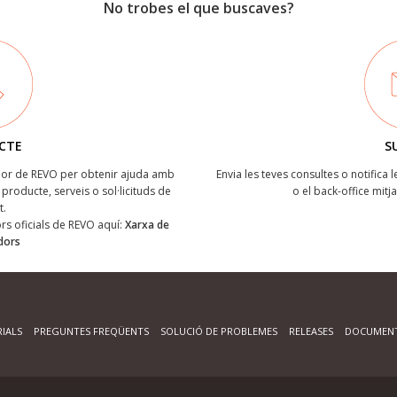
No trobes el que buscaves?
CTE
S
ïdor de REVO per obtenir ajuda amb
Envia les teves consultes o notifica 
producte, serveis o sol·licituds de
o el back-office mitj
t.
dors oficials de REVO aquí:
Xarxa de
idors
IALS
PREGUNTES FREQÜENTS
SOLUCIÓ DE PROBLEMES
RELEASES
DOCUMENT