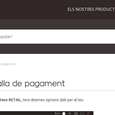
ELS NOSTRES PRODUC
 de pagament
talla de pagament
Revo RETAIL
, tens diverses opcions útils per al teu